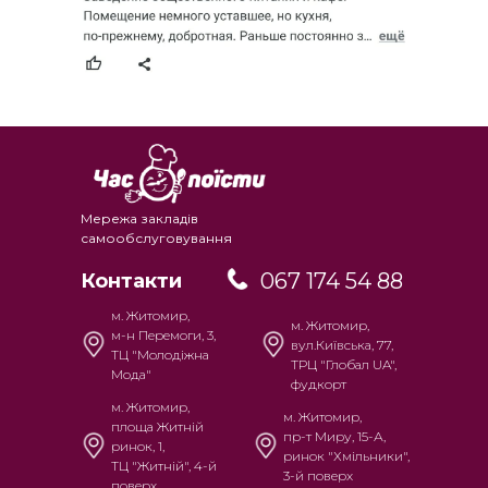
Мережа закладів
самообслуговування
067 174 54 88
Контакти
м. Житомир,
м. Житомир,
м-н Перемоги, 3,
вул.Київська, 77,
ТЦ "Молодіжна
ТРЦ "Глобал UA",
Мода"
фудкорт
м. Житомир,
м. Житомир,
площа Житній
пр-т Миру, 15-А,
ринок, 1,
ринок "Хмільники",
ТЦ "Житній", 4-й
3-й поверх
поверх