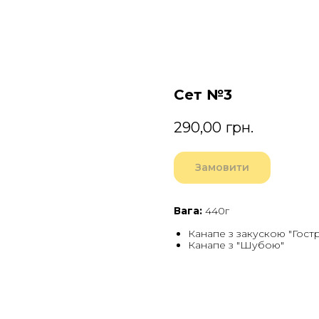
Сет №3
290,00
грн.
Замовити
Вага:
440г
Канапе з закускою "Гост
Канапе з "Шубою"