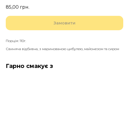
85,00
грн.
Замовити
Порція: 110г.
Свиняча відбивна, з маринованою цибулею, майонезом та сиром
Гарно смакує з