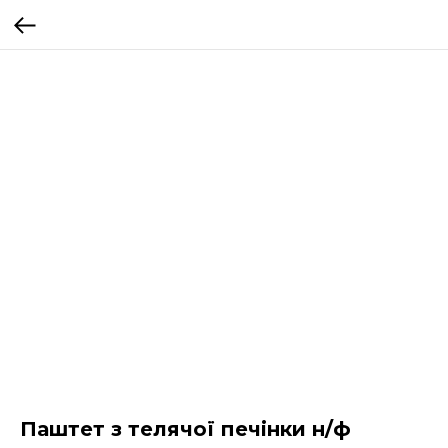
Паштет з телячої печінки н/ф