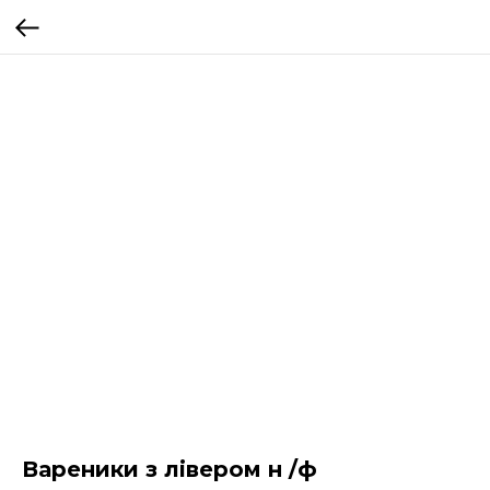
Вареники з лівером н /ф